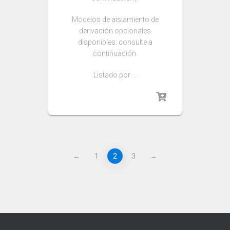
Modelos de aislamiento de
derivación opcionales
disponibles; consulte a
continuación.
Listado por …
←
1
2
3
→