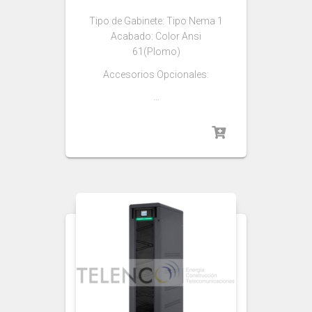
Tipo de Gabinete: Tipo Nema 1
Acabado: Color Ansi
61(Plomo)
Accesorios Opcionales:
…