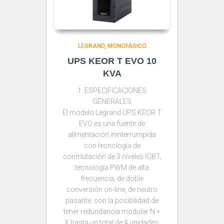
LEGRAND
MONOFÁSICO
UPS KEOR T EVO 10
KVA
1. ESPECIFICACIONES
GENERALES
El modelo Legrand UPS KEOR T
EVO es una fuente de
alimentación ininterrumpida
con tecnología de
conmutación de 3 niveles IGBT,
tecnología PWM de alta
frecuencia, de doble
conversión on-line, de neutro
pasante, con la posibilidad de
tener redundancia modular N +
X hasta un total de 4 unidades.