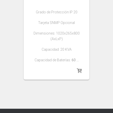
Grado de Protección IP 20
Tarjeta SNMP Opcional
Dimensiones: 1020x265x800
(AxLxP)
Capacidad: 20 KVA
Capacidad de Baterías:
60 …